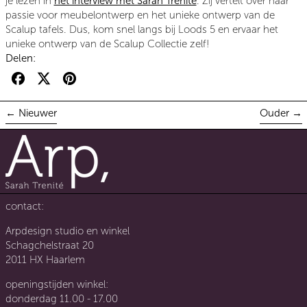
je lezen in
het interview met Sarah Trenité
. Zij vertelt over haar
passie voor meubelontwerp en het unieke ontwerp van de
Scalup tafels. Dus, kom snel langs bij Loods 5 en ervaar het
unieke ontwerp van de Scalup Collectie zelf!
Delen:
Delen op Facebook
Twitteren op Twitter
Pinnen op Pinterest
Nieuwer
Ouder
contact:
Arpdesign studio en winkel
Schagchelstraat 20
2011 HX Haarlem
openingstijden winkel:
donderdag 11.00 - 17.00