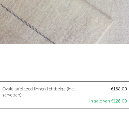
Ovale tafelkleed linnen lichtbeige 
Normale p
Ovale tafelkleed linnen lichtbeige (incl.
€168,00
A
servetten)
In sale van €126,00
Ovale tafelkleed linnen olijfgroen 