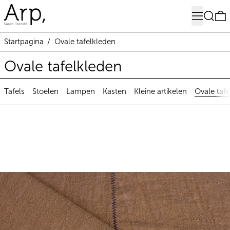
Menu
Zoeken
0
Startpagina
/
Ovale tafelkleden
Ovale tafelkleden
Tafels
Stoelen
Lampen
Kasten
Kleine artikelen
Ovale taf
Ovale tafelkleed linnen brique (in