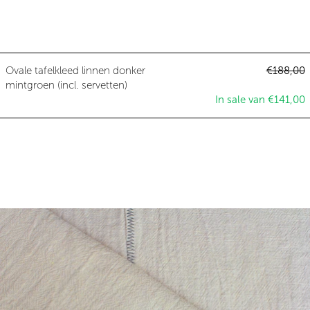
Ovale tafelkleed linnen donker mi
Normale p
Ovale tafelkleed linnen donker
€188,00
A
mintgroen (incl. servetten)
In sale van €141,00
Ovale tafelkleed linnen lichtbeige 