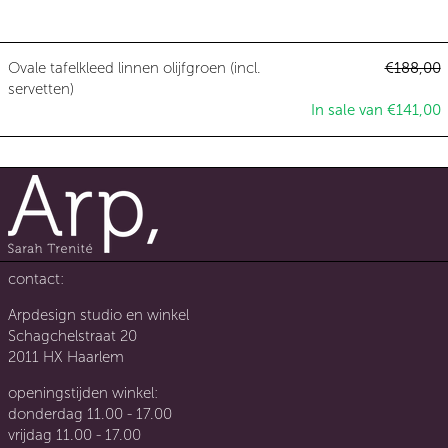
Ovale tafelkleed linnen olijfgroen 
Normale p
Ovale tafelkleed linnen olijfgroen (incl.
€188,00
A
servetten)
In sale van €141,00
contact:
Arpdesign studio en winkel
Schagchelstraat 20
2011 HX Haarlem
openingstijden winkel:
donderdag 11.00 - 17.00
vrijdag 11.00 - 17.00