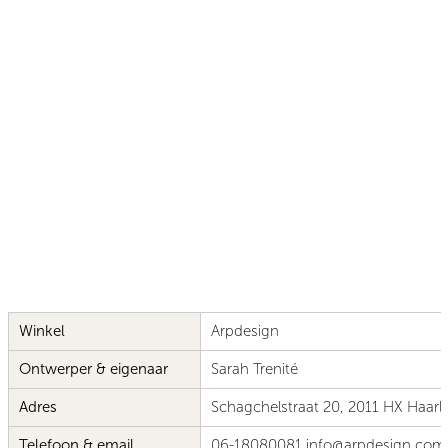
Winkel
Arpdesign
Ontwerper & eigenaar
Sarah Trenité
Adres
Schagchelstraat 20, 2011 HX Haar
Telefoon & email
06-18080081 info@arpdesign.com