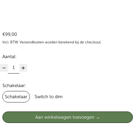
Normale prijs
€99,00
Incl. BTW.
Verzendkosten
worden berekend bij de checkout.
Aantal:
Schakelaar:
Schakelaar
Switch to dim
Aan winkelwagen toevoegen