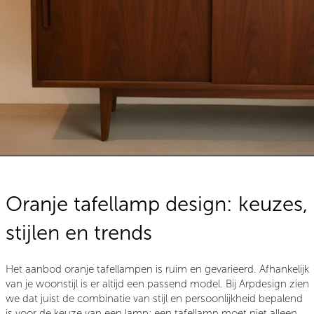
Oranje tafellamp design: keuzes,
stijlen en trends
Het aanbod oranje tafellampen is ruim en gevarieerd. Afhankelijk
van je woonstijl is er altijd een passend model. Bij Arpdesign zien
we dat juist de combinatie van stijl en persoonlijkheid bepalend
is voor de keuze van een lamp: een tafellamp moet niet alleen