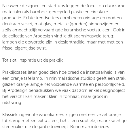
Nieuwere designers en start-ups leggen de focus op duurzame
materialen als bamboe, gerecycled plastic en circulaire
productie. Echte trendsetters combineren vintage en modern:
denk aan velvet, mat glas, metallic (gouden) binnenzijden en
zelfs ambachtelijk vervaardigde keramische voetstukken. Ook in
de collectie van Arpdesign vind je dit spanningsveld terug:
lampen die geworteld zijn in designtraditie, maar met met een
frisse, eigentijdse twist.
Tot slot: inspiratie uit de praktijk
Praktijkcases laten goed zien hoe breed de inzetbaarheid is van
een oranje tafellamp. In minimalistische studio’s geeft een strak,
glazen oranje lampje net voldoende warmte en persoonlijkheid.
Bij Arpdesign benadrukken we vaak dat zo’n enkel designobject
het verschil kan maken: klein in formaat, maar groot in
uitstraling.
Klassiek ingerichte woonkamers krijgen met een velvet oranje
tafellamp meteen extra sfeer; het is een subtiele, maar krachtige
sfeermaker die elegantie toevoegt. Bohemian interieurs