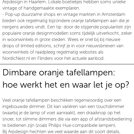
Arpdesign in Haarlem. Lokale boetiekjes hebben soms unieke
vintage of handgemaakte exemplaren.
- Pop-up duurzame shops en vintage markten in Amsterdam
bieden ook regelmatig bijzondere oranje tafellampen aan die je
nergens anders vindt. Een tip: door de stijgende populariteit zijn
populaire oranje designmodellen soms tijdelijk uitverkocht, zeker
in woonwinkels in grote steden. Wees er snel bij bij nieuwe
drops of limited editions, schrijf je in voor nieuwsbrieven van
woonwinkels of raadpleeg regelmatig websites als
NordicNest.nl en Flinders voor het actuele aanbod.
Dimbare oranje tafellampen:
hoe werkt het en waar let je op?
Veel oranje tafellampen beschikken tegenwoordig over een
ingebouwde dimmer. Dit kan variëren van een touchdimmer
(waarbij je de lamp of voet aanraakt), een draaiknop op het
snoer, tot slimme dimmers die via een app of afstandsbediening
te bedienen zijn (zoals Philips Hue-compatibele lampen).
Bij Arpdesign hechten we veel waarde aan dit soort details,