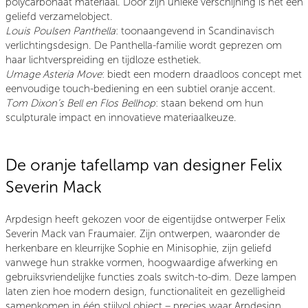
polycarbonaat materiaal. Door zijn unieke verschijning is het een
geliefd verzamelobject.
Louis Poulsen Panthella
: toonaangevend in Scandinavisch
verlichtingsdesign. De Panthella-familie wordt geprezen om
haar lichtverspreiding en tijdloze esthetiek.
Umage Asteria Move
: biedt een modern draadloos concept met
eenvoudige touch-bediening en een subtiel oranje accent.
T
om Dixon’s Bell en Flos Bellhop
: staan bekend om hun
sculpturale impact en innovatieve materiaalkeuze.
De oranje tafellamp van designer Felix
Severin Mack
Arpdesign heeft gekozen voor de eigentijdse ontwerper Felix
Severin Mack van Fraumaier. Zijn ontwerpen, waaronder de
herkenbare en kleurrijke Sophie en Minisophie, zijn geliefd
vanwege hun strakke vormen, hoogwaardige afwerking en
gebruiksvriendelijke functies zoals switch-to-dim. Deze lampen
laten zien hoe modern design, functionaliteit en gezelligheid
samenkomen in één stijlvol object – precies waar Arpdesign