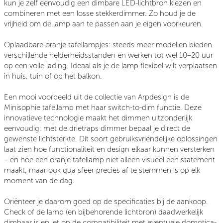
kun je zelf eenvoudig een dimbare LED-lichtbron kiezen en
combineren met een losse stekkerdimmer. Zo houd je de
vrijheid om de lamp aan te passen aan je eigen voorkeuren.
Oplaadbare oranje tafellampjes
: steeds meer modellen bieden
verschillende helderheidsstanden en werken tot wel 10–20 uur
op een volle lading. Ideaal als je de lamp flexibel wilt verplaatsen
in huis, tuin of op het balkon.
Een mooi voorbeeld uit de collectie van Arpdesign is de
Minisophie tafellamp met haar switch-to-dim functie. Deze
innovatieve technologie maakt het dimmen uitzonderlijk
eenvoudig: met de drietraps dimmer bepaal je direct de
gewenste lichtsterkte. Dit soort gebruiksvriendelijke oplossingen
laat zien hoe functionaliteit en design elkaar kunnen versterken
– en hoe een oranje tafellamp niet alleen visueel een statement
maakt, maar ook qua sfeer precies af te stemmen is op elk
moment van de dag.
Oriënteer je daarom goed op de specificaties bij de aankoop.
Check of de lamp (en bijbehorende lichtbron) daadwerkelijk
dimbaar is en let op de compatibiliteit met eventuele domotica-