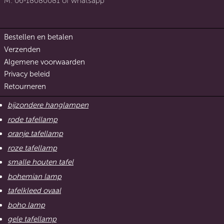
M: 06-18080081 of whatsapp
Bestellen en betalen
Verzenden
Algemene voorwaarden
Privacy beleid
Retourneren
bijzondere hanglampen
rode tafellamp
oranje tafellamp
roze tafellamp
smalle houten tafel
bohemian lamp
tafelkleed ovaal
boho lamp
gele tafellamp