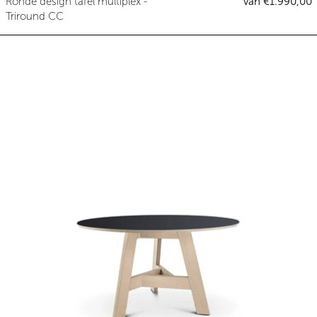
Ronde design tafel multiplex -
van €1.990,00
Triround CC
Ronde design tafel multiplex zwa