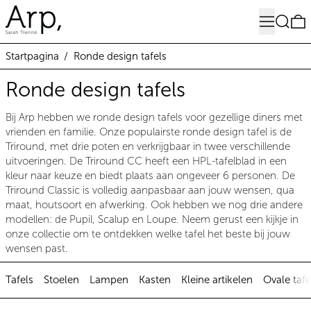
Menu
Zoeken
0
Startpagina
/
Ronde design tafels
Ronde design tafels
Bij Arp hebben we ronde design tafels voor gezellige diners met
vrienden en familie. Onze populairste ronde design tafel is de
Triround, met drie poten en verkrijgbaar in twee verschillende
uitvoeringen. De Triround CC heeft een HPL-tafelblad in een
kleur naar keuze en biedt plaats aan ongeveer 6 personen. De
Triround Classic is volledig aanpasbaar aan jouw wensen, qua
maat, houtsoort en afwerking. Ook hebben we nog drie andere
modellen: de Pupil, Scalup en Loupe. Neem gerust een kijkje in
onze collectie om te ontdekken welke tafel het beste bij jouw
wensen past.
Tafels
Stoelen
Lampen
Kasten
Kleine artikelen
Ovale taf
Ronde design tafel eiken - Trirou