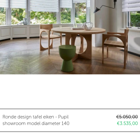
Ronde design tafel eiken - Pupi
Normale pri
Ronde design tafel eiken - Pupil
€5.050,00
Aanbieding
showroom model diameter 140
€3.535,00