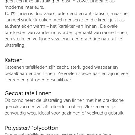
geeft een luxe uitstraling en past in zowel landelijke als
moderne interieurs.
100% linnen is duurzaam, ademend en antistatisch, maar het
kan wel sneller kreuken. Veel mensen zien die kreuk juist als
authentiek en warm – het ‘karakter van linnen’. De ovale
tafelkleden van Arpdesign worden gemaakt van ramie linnen,
een sterke en verfijnde vezel met een prachtige natuurlijke
uitstraling.
Katoen
Katoenen tafelkleden zijn zacht, sterk, goed wasbaar en
betaalbaarder dan linnen. Ze voelen soepel aan en zijn in veel
kleuren en patronen beschikbaar.
Gecoat tafellinnen
Dit combineert de uitstraling van linnen met het praktische
gemak van een vuilafstotende coating. Vlekken veeg je
eenvoudig weg, ideaal voor gezinnen of veelvuldig gebruik.
Polyester/Polycotton