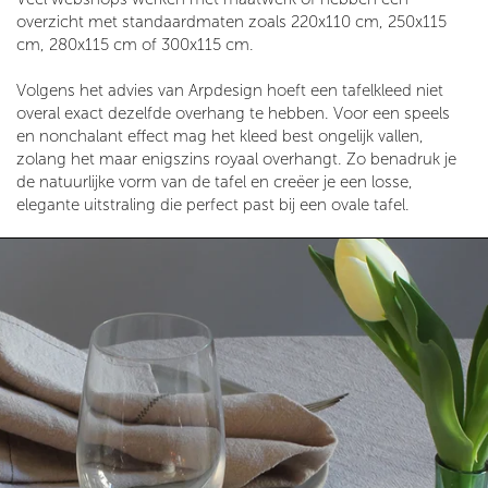
overzicht met standaardmaten zoals 220x110 cm, 250x115
cm, 280x115 cm of 300x115 cm.
Volgens het advies van Arpdesign hoeft een tafelkleed niet
overal exact dezelfde overhang te hebben. Voor een speels
en nonchalant effect mag het kleed best ongelijk vallen,
zolang het maar enigszins royaal overhangt. Zo benadruk je
de natuurlijke vorm van de tafel en creëer je een losse,
elegante uitstraling die perfect past bij een ovale tafel.