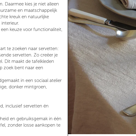
. Daarmee kies je niet alleen
duurzame en maatschappelijk
chte kreuk en natuurlijke
interieur.
een keuze voor functionaliteit,
art te zoeken naar servetten:
sende servetten. Zo creëer je
. Dit maakt de tafelkleden
 op zoek bent naar een
gemaakt in een sociaal atelier
beige, donker mintgroen,
, inclusief servetten én
heid en gebruiksgemak in één
afel, zonder losse aankopen te