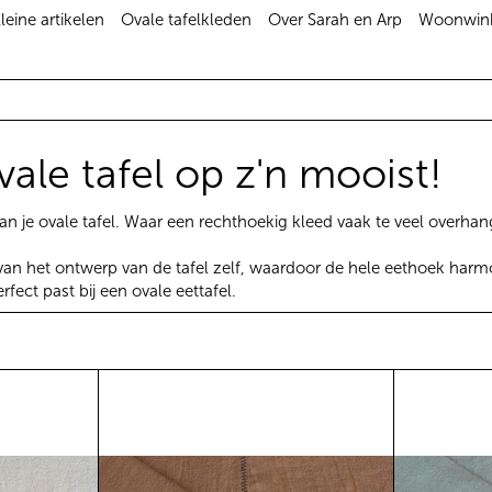
leine artikelen
Ovale tafelkleden
Over Sarah en Arp
Woonwink
vale tafel op z'n mooist!
 van je ovale tafel. Waar een rechthoekig kleed vaak te veel overha
van het ontwerp van de tafel zelf, waardoor de hele eethoek harmon
rfect past bij een ovale eettafel.
en)
afelkleed linnen lichtbeige (incl. servetten)
Ovale tafelkleed linnen brique (in