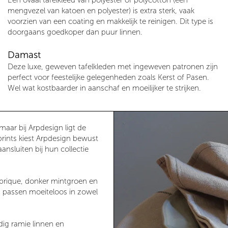
Een ovaal tafelkleed van polyester of polycotton (een
mengvezel van katoen en polyester) is extra sterk, vaak
voorzien van een coating en makkelijk te reinigen. Dit type is
doorgaans goedkoper dan puur linnen.
Damast
Deze luxe, geweven tafelkleden met ingeweven patronen zijn
perfect voor feestelijke gelegenheden zoals Kerst of Pasen.
Wel wat kostbaarder in aanschaf en moeilijker te strijken.
aar bij Arpdesign ligt de
prints kiest Arpdesign bewust
ansluiten bij hun collectie
ge, brique, donker mintgroen en
en passen moeiteloos in zowel
dig ramie linnen en