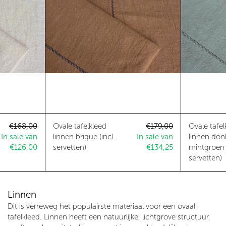
en)
afelkleed linnen lichtbeige (incl. servetten)
Ovale tafelkleed linnen brique (in
Normale prijs
Aanbiedingsprijs
Normale prijs
Aanbiedingsprij
€168,00
Ovale tafelkleed
€179,00
Ovale tafel
In sale van
linnen brique (incl.
In sale van
linnen don
€126,00
servetten)
€134,25
mintgroen (
servetten)
Linnen
Dit is verreweg het populairste materiaal voor een ovaal
tafelkleed. Linnen heeft een natuurlijke, lichtgrove structuur,