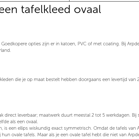
een tafelkleed ovaal
. Goedkopere opties zijn er in katoen, PVC of met coating. Bij
Arpde
rland
.
elkleden die je op maat bestelt hebben doorgaans een levertijd van
aak direct leverbaar; maatwerk duurt meestal
2 tot 5 werkdagen
. Bi
elfde als een
ovaal
.
n, is een
ellips wiskundig exact symmetrisch
. Omdat de tafels van
j hun ovale tafels. Maar als je een ovale tafel hebt die niet van Arpde