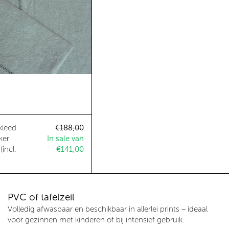
cl. servetten)
Ovale tafelkleed linnen donker mintgroen (incl. servetten)
s
Normale prijs
Aanbiedingsprijs
kleed
€188,00
ker
In sale van
incl.
€141,00
PVC of tafelzeil
Volledig afwasbaar en beschikbaar in allerlei prints – ideaal
voor gezinnen met kinderen of bij intensief gebruik.