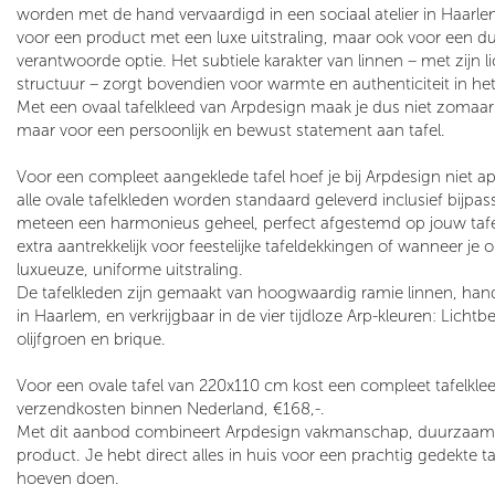
worden met de hand vervaardigd in een sociaal atelier in Haarlem
voor een product met een luxe uitstraling, maar ook voor een 
verantwoorde optie. Het subtiele karakter van linnen – met zijn li
structuur – zorgt bovendien voor warmte en authenticiteit in het 
Met een ovaal tafelkleed van Arpdesign maak je dus niet zomaar 
maar voor een persoonlijk en bewust statement aan tafel.
Voor een compleet aangeklede tafel hoef je bij Arpdesign niet ap
alle ovale tafelkleden worden standaard geleverd inclusief bijpas
meteen een harmonieus geheel, perfect afgestemd op jouw tafel
extra aantrekkelijk voor feestelijke tafeldekkingen of wanneer je
luxueuze, uniforme uitstraling.
De tafelkleden zijn gemaakt van hoogwaardig ramie linnen, hand
in Haarlem, en verkrijgbaar in de vier tijdloze Arp-kleuren: Licht
olijfgroen en brique.
Voor een ovale tafel van 220x110 cm kost een compleet tafelkleed
verzendkosten binnen Nederland, €168,-.
Met dit aanbod combineert Arpdesign vakmanschap, duurzaam
product. Je hebt direct alles in huis voor een prachtig gedekte t
hoeven doen.