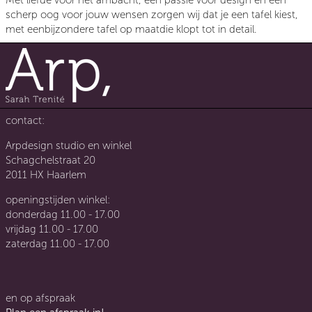
Met liefde voor het ambacht, een passie voor design en een
scherp oog voor jouw wensen zorgen wij dat je een tafel kiest,
met een
bijzondere tafel op maat
die klopt tot in detail.
contact:
Arpdesign studio en winkel
Schagchelstraat 20
2011 HX Haarlem
openingstijden winkel:
donderdag 11.00 - 17.00
vrijdag 11.00 - 17.00
zaterdag 11.00 - 17.00
en op afspraak