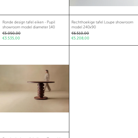
Ronde design tafel eiken - Pupil showroom model diameter 
Rechthoekige tafel
Ronde design tafel eiken - Pupil
Rechthoekige tafel Loupe showroom
showroom model diameter 140
model 240x90
Normale prijs
Normale prijs
€5.050,00
€6.510,00
Aanbiedingsprijs
Aanbiedingsprijs
€3.535,00
€5.208,00
Ronde design tafel eiken - Turntable
Ronde design tafel eiken - Turntable