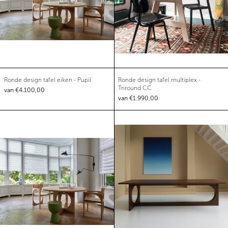
Ronde design tafel eiken - Pupil
Ronde design tafel m
Ronde design tafel eiken - Pupil
Ronde design tafel multiplex -
Triround CC
van €4.100,00
van €1.990,00
Ronde design tafel eiken - Pupil showroom mode
Rechthoekige t