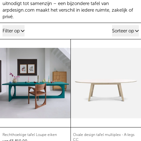
uitnodigt tot samenzijn – een bijzondere tafel van
arpdesign.com maakt het verschil in iedere ruimte, zakelijk of
privé.
11 producten
Filter op
Sorteer op
Rechthoekige tafel Loupe eiken
Ovale design taf
Rechthoekige tafel Loupe eiken
Ovale design tafel m
Rechthoekige tafel Loupe eiken
Ovale design tafel multiplex - A-legs
CC
van €5.810,00