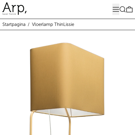
Menu
Zoeken
0
Startpagina
/
Vloerlamp ThinLissie