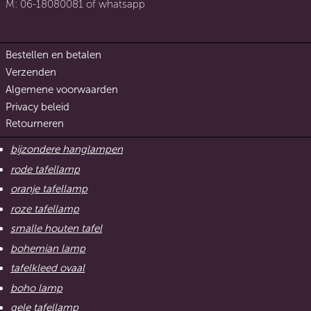
M: 06-18080081 of whatsapp
Bestellen en betalen
Verzenden
Algemene voorwaarden
Privacy beleid
Retourneren
bijzondere hanglampen
rode tafellamp
oranje tafellamp
roze tafellamp
smalle houten tafel
bohemian lamp
tafelkleed ovaal
boho lamp
gele tafellamp