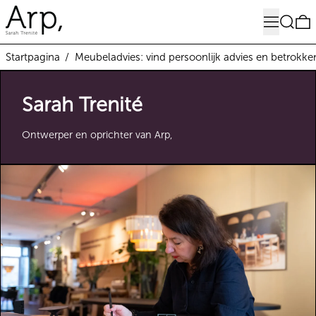
Menu
Zoeken
0
Startpagina
/
Meubeladvies: vind persoonlijk advies en betrokke
Sarah Trenité
Ontwerper en oprichter van Arp,