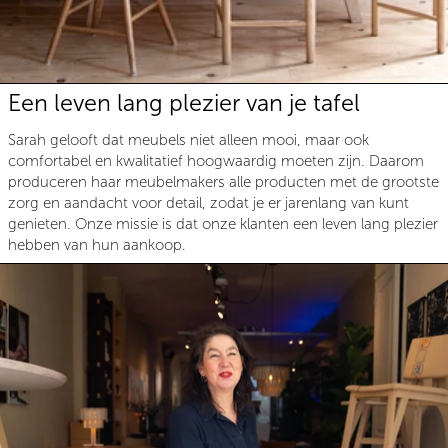
Een leven lang plezier van je tafel
Sarah gelooft dat meubels niet alleen mooi, maar ook
comfortabel en kwalitatief hoogwaardig moeten zijn. Daarom
produceren haar meubelmakers alle producten met de grootste
zorg en aandacht voor detail, zodat je er jarenlang van kunt
genieten. Onze missie is dat onze klanten een leven lang plezier
hebben van hun aankoop.