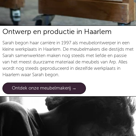
Ontwerp en productie in Haarlem
Sarah begon haar carrière in 1997 als meubelontwerper in een
kleine werkplaats in Haarlem. De meubelmakers die destijds met
Sarah samenwerkten maken nog steeds met liefde en passie
van het meest duurzame materiaal de meubels van Arp. Alles
wordt nog steeds geproduceerd in dezelfde werkplaats in
Haarlem waar Sarah begon.
Ontdek onze meubelmakerij