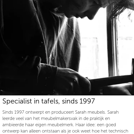
Specialist in tafels, sinds 1997
Sinds 1997 ontwerpt en produceert Sarah meubels. Sarah
leerde veel van het meubelmakersvak in de praktijk en
ambieerde haar eigen meubelmerk. Haar idee: een goed
ontwerp kan alleen ontstaan als je ook weet hoe het technisch