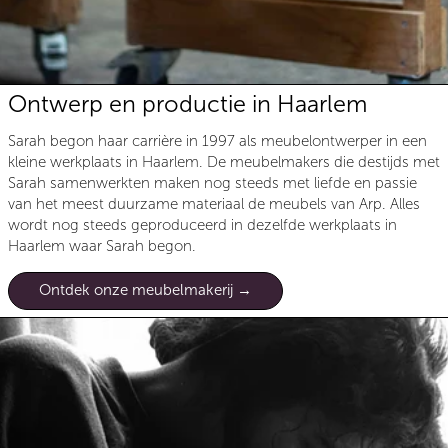
Ontwerp en productie in Haarlem
Sarah begon haar carrière in 1997 als meubelontwerper in een
kleine werkplaats in Haarlem. De meubelmakers die destijds met
Sarah samenwerkten maken nog steeds met liefde en passie
van het meest duurzame materiaal de meubels van Arp. Alles
wordt nog steeds geproduceerd in dezelfde werkplaats in
Haarlem waar Sarah begon.
Ontdek onze meubelmakerij