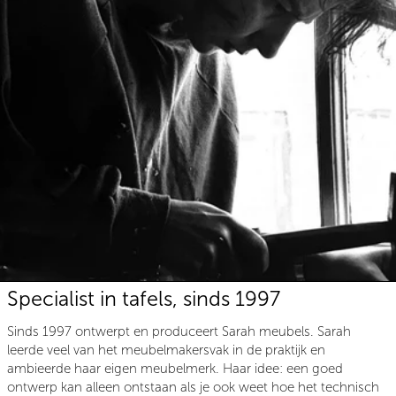
Specialist in tafels, sinds 1997
Sinds 1997 ontwerpt en produceert Sarah meubels. Sarah
leerde veel van het meubelmakersvak in de praktijk en
ambieerde haar eigen meubelmerk. Haar idee: een goed
ontwerp kan alleen ontstaan als je ook weet hoe het technisch