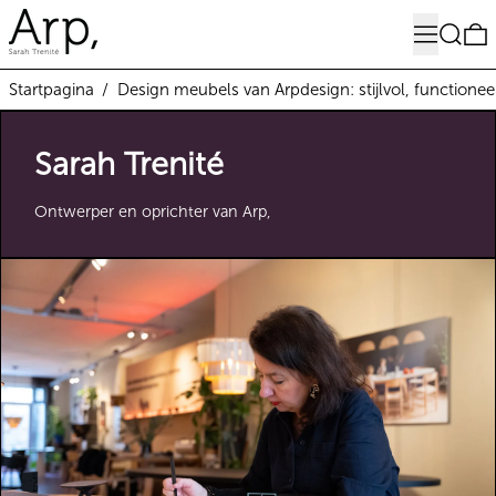
Menu
Zoeken
0
Startpagina
/
Design meubels van Arpdesign: stijlvol, functione
Sarah Trenité
Ontwerper en oprichter van Arp,