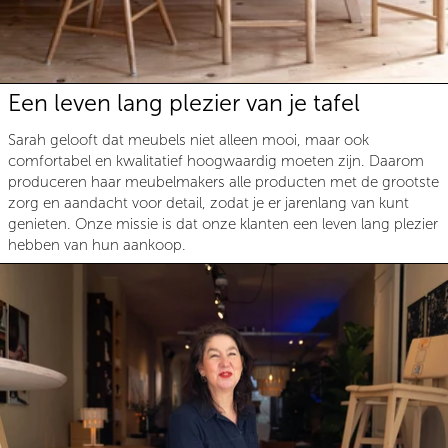
Een leven lang plezier van je tafel
Sarah gelooft dat meubels niet alleen mooi, maar ook
comfortabel en kwalitatief hoogwaardig moeten zijn. Daarom
produceren haar meubelmakers alle producten met de grootste
zorg en aandacht voor detail, zodat je er jarenlang van kunt
genieten. Onze missie is dat onze klanten een leven lang plezier
hebben van hun aankoop.