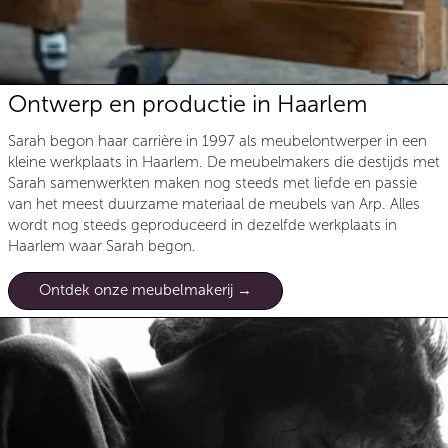
Ontwerp en productie in Haarlem
Sarah begon haar carrière in 1997 als meubelontwerper in een
kleine werkplaats in Haarlem. De meubelmakers die destijds met
Sarah samenwerkten maken nog steeds met liefde en passie
van het meest duurzame materiaal de meubels van Arp. Alles
wordt nog steeds geproduceerd in dezelfde werkplaats in
Haarlem waar Sarah begon.
Ontdek onze meubelmakerij