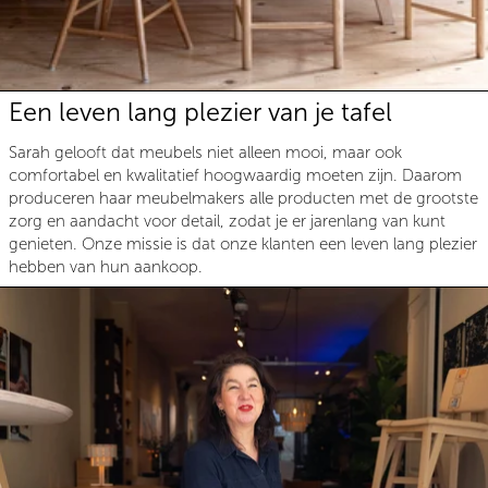
Een leven lang plezier van je tafel
Sarah gelooft dat meubels niet alleen mooi, maar ook
comfortabel en kwalitatief hoogwaardig moeten zijn. Daarom
produceren haar meubelmakers alle producten met de grootste
zorg en aandacht voor detail, zodat je er jarenlang van kunt
genieten. Onze missie is dat onze klanten een leven lang plezier
hebben van hun aankoop.