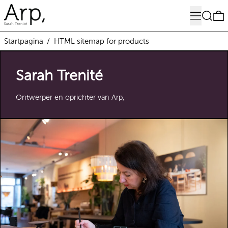
Menu
Zoeken
0
Startpagina
/
HTML sitemap for products
Sarah Trenité
Ontwerper en oprichter van Arp,