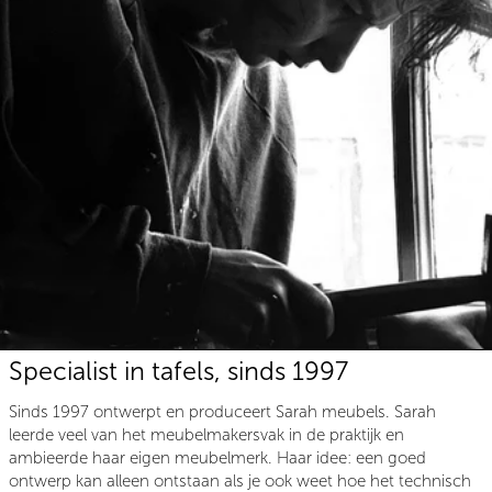
Specialist in tafels, sinds 1997
Sinds 1997 ontwerpt en produceert Sarah meubels. Sarah
leerde veel van het meubelmakersvak in de praktijk en
ambieerde haar eigen meubelmerk. Haar idee: een goed
ontwerp kan alleen ontstaan als je ook weet hoe het technisch