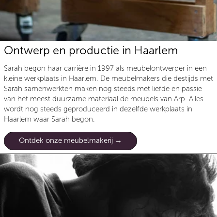
Ontwerp en productie in Haarlem
Sarah begon haar carrière in 1997 als meubelontwerper in een
kleine werkplaats in Haarlem. De meubelmakers die destijds met
Sarah samenwerkten maken nog steeds met liefde en passie
van het meest duurzame materiaal de meubels van Arp. Alles
wordt nog steeds geproduceerd in dezelfde werkplaats in
Haarlem waar Sarah begon.
Ontdek onze meubelmakerij