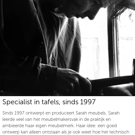
Specialist in tafels, sinds 1997
Sinds 1997 ontwerpt en produceert Sarah meubels. Sarah
leerde veel van het meubelmakersvak in de praktijk en
ambieerde haar eigen meubelmerk. Haar idee: een goed
ontwerp kan alleen ontstaan als je ook weet hoe het technisch