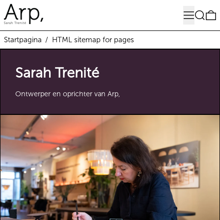
Menu
Zoeken
0
Startpagina
/
HTML sitemap for pages
Sarah Trenité
Ontwerper en oprichter van Arp,