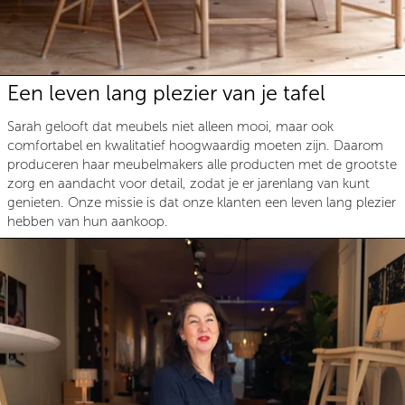
Een leven lang plezier van je tafel
Sarah gelooft dat meubels niet alleen mooi, maar ook
comfortabel en kwalitatief hoogwaardig moeten zijn. Daarom
produceren haar meubelmakers alle producten met de grootste
zorg en aandacht voor detail, zodat je er jarenlang van kunt
genieten. Onze missie is dat onze klanten een leven lang plezier
hebben van hun aankoop.