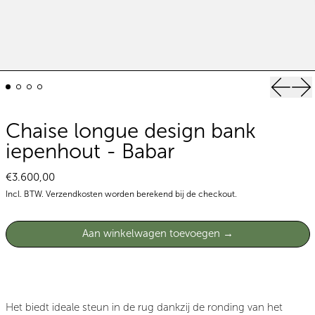
Vorige 
Vo
Chaise longue design bank
iepenhout - Babar
Normale prijs
€3.600,00
Incl. BTW.
Verzendkosten
worden berekend bij de checkout.
Aan winkelwagen toevoegen
Het biedt ideale steun in de rug dankzij de ronding van het