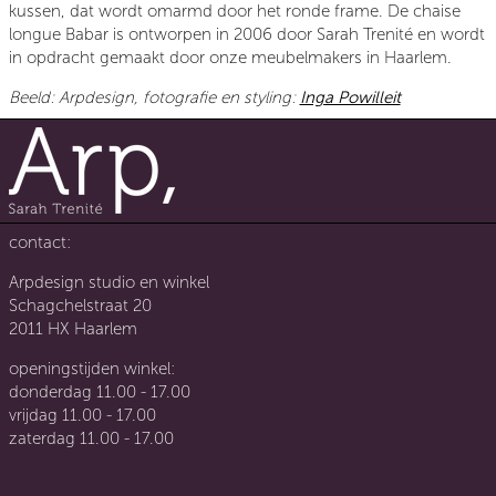
kussen, dat wordt omarmd door het ronde frame. De chaise
longue Babar is ontworpen in 2006 door Sarah Trenité en wordt
in opdracht gemaakt door onze meubelmakers in Haarlem.
Beeld: Arpdesign, fotografie en styling:
Inga Powilleit
contact:
Arpdesign studio en winkel
Schagchelstraat 20
2011 HX Haarlem
openingstijden winkel:
donderdag 11.00 - 17.00
vrijdag 11.00 - 17.00
zaterdag 11.00 - 17.00