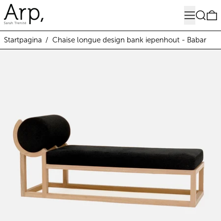
Menu
Zoeken
0
Startpagina
/
Chaise longue design bank iepenhout - Babar