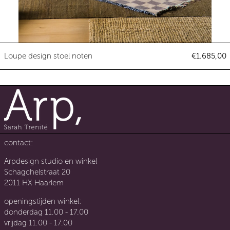
Loupe design stoel noten
Loupe design stoel noten
€1.685,00
contact:
Arpdesign studio en winkel
Schagchelstraat 20
2011 HX Haarlem
openingstijden winkel:
donderdag 11.00 - 17.00
vrijdag 11.00 - 17.00