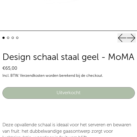
Vorige 
Vo
Design schaal staal geel - MoMA
Normale prijs
€65,00
Incl. BTW.
Verzendkosten
worden berekend bij de checkout.
Uitverkocht
Deze opvallende schaal is ideaal voor het serveren en bewaren
van fruit: het dubbelwandige gaasontwerp zorgt voor