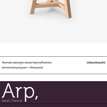
Ronde design kruk hpl offwhite l
Ronde design kruk hpl offwhite
Uitverkocht
linnenstructuur - Triround