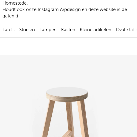
Homestede.
Houdt ook onze Instagram Arpdesign en deze website in de
gaten :)
Tafels
Stoelen
Lampen
Kasten
Kleine artikelen
Ovale taf
Ronde design kruk hpl offwhite l